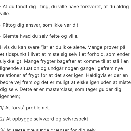
· At du fandt dig i ting, du ville have forsvoret, at du aldrig
ville.
· Påtog dig ansvar, som ikke var dit.
· Glemte hvad du selv følte og ville.
Hvis du kan svare “ja” er du ikke alene. Mange prøver på
et tidspunkt i livet at miste sig selv i et forhold, som ender
ulykkeligt. Mange frygter bagefter at komme til at stå i en
lignende situation og undgår nogen gange ligefrem nye
relationer af frygt for at det sker igen. Heldigvis er der en
bedre vej frem og det er muligt at elske igen uden at miste
dig selv. Dette er en masterclass, som tager guider dig
igennem;
1/ At forstå problemet.
2/ At opbygge selvværd og selvrespekt
3/ At sætte nye sunde grænser for dig selv.